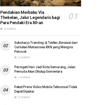
Pendakian Merbabu Via
Thekelan, Jalur Legendaris bagi
Para Pendaki Era 80-an
0 SHARES
Sukoharjo Trending di Twitter, Berawal dari
Curhatan Mahasiswa KKN yang Mengira
Pelosok
0 SHARES
Peringati Hari Jadi Kota Semarang, Jalan
Pemuda Akan Ditutup Sementara
0 SHARES
Paket Prime Video Mobile Telkomsel Tidak
Dapat Dipakai
0 SHARES