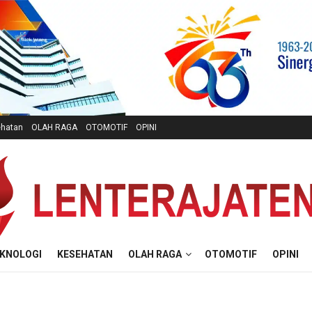
hatan
OLAH RAGA
OTOMOTIF
OPINI
KNOLOGI
KESEHATAN
OLAH RAGA
OTOMOTIF
OPINI