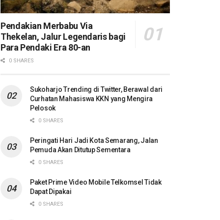
Pendakian Merbabu Via
Thekelan, Jalur Legendaris bagi
Para Pendaki Era 80-an
0 SHARES
Sukoharjo Trending di Twitter, Berawal dari
Curhatan Mahasiswa KKN yang Mengira
Pelosok
0 SHARES
Peringati Hari Jadi Kota Semarang, Jalan
Pemuda Akan Ditutup Sementara
0 SHARES
Paket Prime Video Mobile Telkomsel Tidak
Dapat Dipakai
0 SHARES