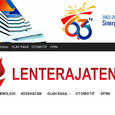
hatan
OLAH RAGA
OTOMOTIF
OPINI
KNOLOGI
KESEHATAN
OLAH RAGA
OTOMOTIF
OPINI