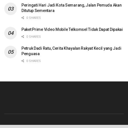
Peringati Hari Jadi Kota Semarang, Jalan Pemuda Akan
Ditutup Sementara
0 SHARES
Paket Prime Video Mobile Telkomsel Tidak Dapat Dipakai
0 SHARES
Petruk Dadi Ratu, Cerita Khayalan Rakyat Kecil yang Jadi
Penguasa
0 SHARES
Beranda
Contact
Info Iklan
Pedoman Media Siber