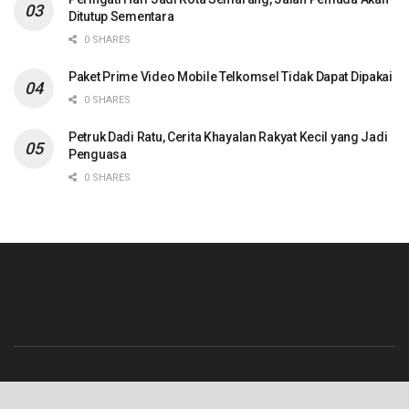
Ditutup Sementara
0 SHARES
Paket Prime Video Mobile Telkomsel Tidak Dapat Dipakai
0 SHARES
Petruk Dadi Ratu, Cerita Khayalan Rakyat Kecil yang Jadi
Penguasa
0 SHARES
Beranda
Contact
Info Iklan
Pedoman Media Siber
Redaksi
Tentang Kami