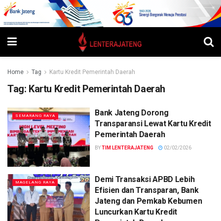
Home
Tag
Kartu Kredit Pemerintah Daerah
Tag:
Kartu Kredit Pemerintah Daerah
Bank Jateng Dorong
SEMARANG RAYA
Transparansi Lewat Kartu Kredit
Pemerintah Daerah
BY
TIM LENTERAJATENG
02/02/2026
Demi Transaksi APBD Lebih
MAGELANG RAYA
Efisien dan Transparan, Bank
Jateng dan Pemkab Kebumen
Luncurkan Kartu Kredit