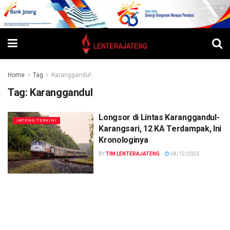
Home
Tag
Karanggandul
Tag:
Karanggandul
Longsor di Lintas Karanggandul-
JATENG TERKINI
Karangsari, 12 KA Terdampak, Ini
Kronologinya
BY
TIM LENTERAJATENG
04/12/2023