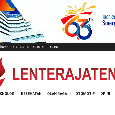
hatan
OLAH RAGA
OTOMOTIF
OPINI
KNOLOGI
KESEHATAN
OLAH RAGA
OTOMOTIF
OPINI