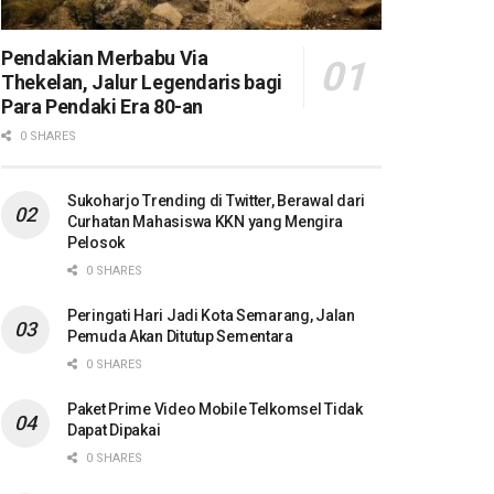
Pendakian Merbabu Via
Thekelan, Jalur Legendaris bagi
Para Pendaki Era 80-an
0 SHARES
Sukoharjo Trending di Twitter, Berawal dari
Curhatan Mahasiswa KKN yang Mengira
Pelosok
0 SHARES
Peringati Hari Jadi Kota Semarang, Jalan
Pemuda Akan Ditutup Sementara
0 SHARES
Paket Prime Video Mobile Telkomsel Tidak
Dapat Dipakai
0 SHARES