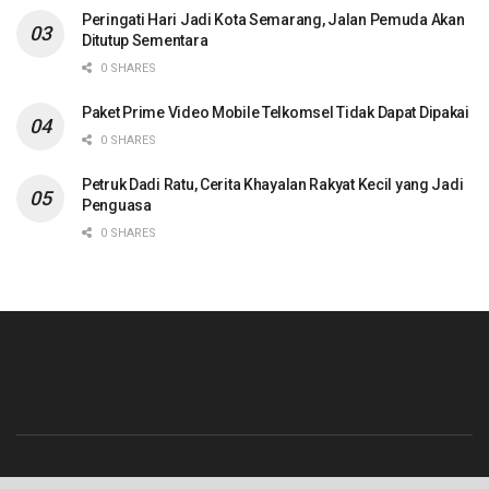
Peringati Hari Jadi Kota Semarang, Jalan Pemuda Akan
Ditutup Sementara
0 SHARES
Paket Prime Video Mobile Telkomsel Tidak Dapat Dipakai
0 SHARES
Petruk Dadi Ratu, Cerita Khayalan Rakyat Kecil yang Jadi
Penguasa
0 SHARES
Beranda
Contact
Info Iklan
Pedoman Media Siber