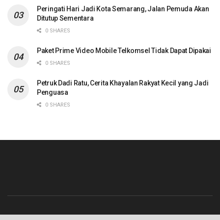
Peringati Hari Jadi Kota Semarang, Jalan Pemuda Akan
Ditutup Sementara
0 SHARES
Paket Prime Video Mobile Telkomsel Tidak Dapat Dipakai
0 SHARES
Petruk Dadi Ratu, Cerita Khayalan Rakyat Kecil yang Jadi
Penguasa
0 SHARES
Beranda
Contact
Info Iklan
Pedoman Media Siber