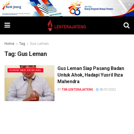
Home
Tag
Gus Leman
Tag:
Gus Leman
Gus Leman Siap Pasang Badan
HUKUM DAN KRIMINAL
Untuk Ahok, Hadapi Yusril Ihza
Mahendra
BY
TIM LENTERAJATENG
08/07/2022