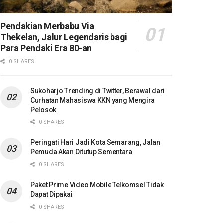
Pendakian Merbabu Via
Thekelan, Jalur Legendaris bagi
Para Pendaki Era 80-an
0 SHARES
Sukoharjo Trending di Twitter, Berawal dari
Curhatan Mahasiswa KKN yang Mengira
Pelosok
0 SHARES
Peringati Hari Jadi Kota Semarang, Jalan
Pemuda Akan Ditutup Sementara
0 SHARES
Paket Prime Video Mobile Telkomsel Tidak
Dapat Dipakai
0 SHARES