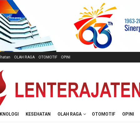
hatan
OLAH RAGA
OTOMOTIF
OPINI
KNOLOGI
KESEHATAN
OLAH RAGA
OTOMOTIF
OPINI