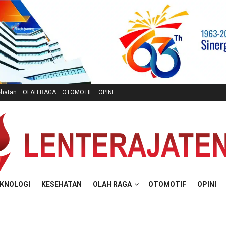
hatan
OLAH RAGA
OTOMOTIF
OPINI
KNOLOGI
KESEHATAN
OLAH RAGA
OTOMOTIF
OPINI