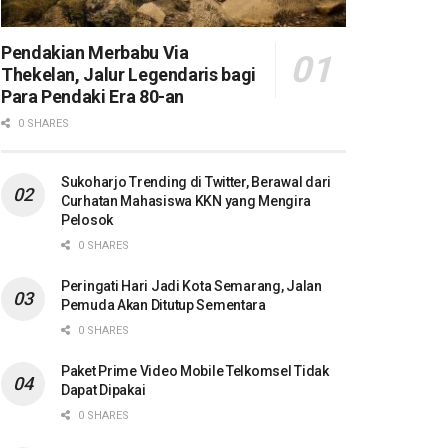
Pendakian Merbabu Via
Thekelan, Jalur Legendaris bagi
Para Pendaki Era 80-an
0 SHARES
Sukoharjo Trending di Twitter, Berawal dari
Curhatan Mahasiswa KKN yang Mengira
Pelosok
0 SHARES
Peringati Hari Jadi Kota Semarang, Jalan
Pemuda Akan Ditutup Sementara
0 SHARES
Paket Prime Video Mobile Telkomsel Tidak
Dapat Dipakai
0 SHARES