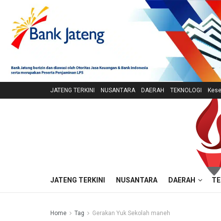
JATENG TERKINI
NUSANTARA
DAERAH
TEKNOLOGI
Kese
JATENG TERKINI
NUSANTARA
DAERAH
TE
Home
Tag
Gerakan Yuk Sekolah maneh