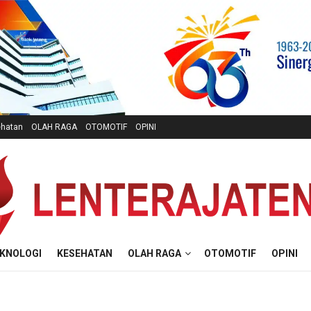
hatan
OLAH RAGA
OTOMOTIF
OPINI
KNOLOGI
KESEHATAN
OLAH RAGA
OTOMOTIF
OPINI