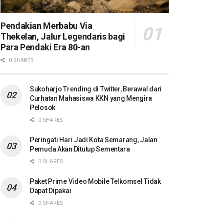
Pendakian Merbabu Via
Thekelan, Jalur Legendaris bagi
Para Pendaki Era 80-an
0 SHARES
Sukoharjo Trending di Twitter, Berawal dari
Curhatan Mahasiswa KKN yang Mengira
Pelosok
0 SHARES
Peringati Hari Jadi Kota Semarang, Jalan
Pemuda Akan Ditutup Sementara
0 SHARES
Paket Prime Video Mobile Telkomsel Tidak
Dapat Dipakai
0 SHARES