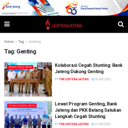
Home
Tag
Genting
Tag:
Genting
Kolaborasi Cegah Stunting: Bank
MAGELANG RAYA
Jateng Dukung Genting
BY
TIM LENTERAJATENG
05/09/2025
Lewat Program Genting, Bank
PEKALONGAN RAYA
Jateng dan PKK Batang Satukan
Langkah Cegah Stunting
BY
TIM LENTERAJATENG
31/08/2025