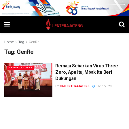
Home
Tag
GenRe
Tag:
GenRe
Remaja Sebarkan Virus Three
SEMARANG RAYA
Zero, Apa Itu, Mbak Ita Beri
Dukungan
BY
TIM LENTERAJATENG
01/11/2023