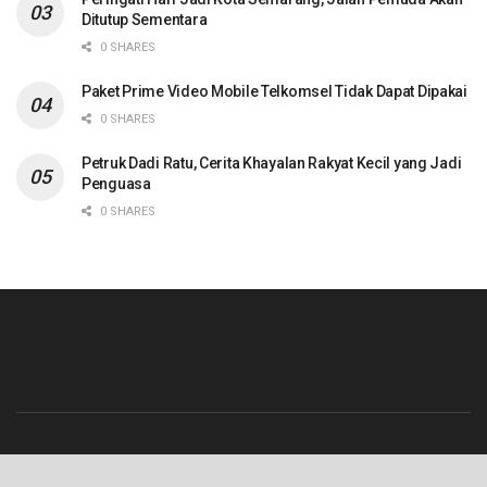
Ditutup Sementara
0 SHARES
Paket Prime Video Mobile Telkomsel Tidak Dapat Dipakai
0 SHARES
Petruk Dadi Ratu, Cerita Khayalan Rakyat Kecil yang Jadi
Penguasa
0 SHARES
Beranda
Contact
Info Iklan
Pedoman Media Siber
Redaksi
Tentang Kami