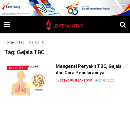
Home
Tag
Gejala TBC
Tag:
Gejala TBC
Mengenal Penyakit TBC, Gejala
KESEHATAN
dan Cara Penularannya
BY
SETYO PUJI SANTOSO
27/03/2023