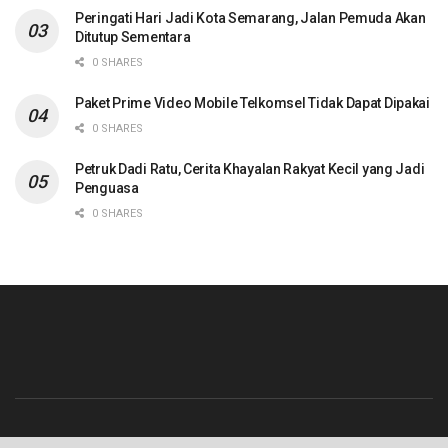
Peringati Hari Jadi Kota Semarang, Jalan Pemuda Akan
Ditutup Sementara
0 SHARES
Paket Prime Video Mobile Telkomsel Tidak Dapat Dipakai
0 SHARES
Petruk Dadi Ratu, Cerita Khayalan Rakyat Kecil yang Jadi
Penguasa
0 SHARES
Beranda
Contact
Info Iklan
Pedoman Media Siber