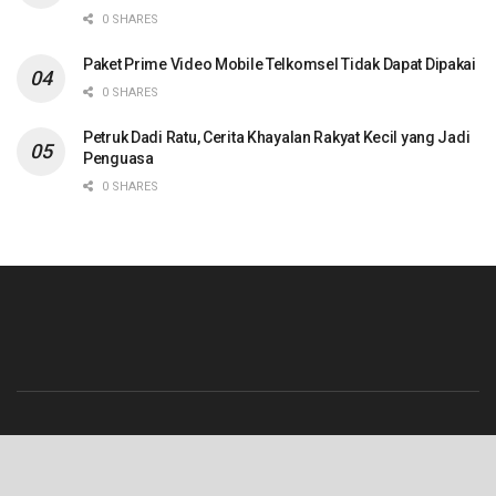
0 SHARES
Paket Prime Video Mobile Telkomsel Tidak Dapat Dipakai
0 SHARES
Petruk Dadi Ratu, Cerita Khayalan Rakyat Kecil yang Jadi
Penguasa
0 SHARES
Beranda
Contact
Info Iklan
Pedoman Media Siber
Redaksi
Tentang Kami