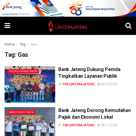
Home
Tag
Gas
Tag:
Gas
Bank Jateng Dukung Pemda
PEKALONGAN RAYA
Tingkatkan Layanan Publik
BY
TIM LENTERAJATENG
03/12/2025
Bank Jateng Dorong Kemudahan
BANYUMAS RAYA
Pajak dan Ekonomi Lokal
BY
TIM LENTERAJATENG
28/11/2025