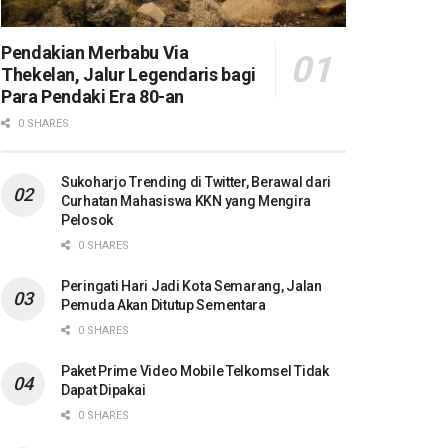
Pendakian Merbabu Via
Thekelan, Jalur Legendaris bagi
Para Pendaki Era 80-an
0 SHARES
Sukoharjo Trending di Twitter, Berawal dari
Curhatan Mahasiswa KKN yang Mengira
Pelosok
0 SHARES
Peringati Hari Jadi Kota Semarang, Jalan
Pemuda Akan Ditutup Sementara
0 SHARES
Paket Prime Video Mobile Telkomsel Tidak
Dapat Dipakai
0 SHARES