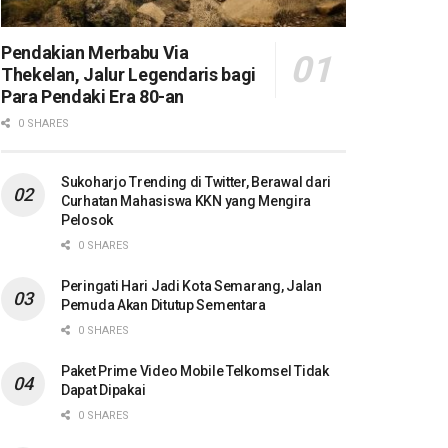
Pendakian Merbabu Via
Thekelan, Jalur Legendaris bagi
Para Pendaki Era 80-an
0 SHARES
Sukoharjo Trending di Twitter, Berawal dari
Curhatan Mahasiswa KKN yang Mengira
Pelosok
0 SHARES
Peringati Hari Jadi Kota Semarang, Jalan
Pemuda Akan Ditutup Sementara
0 SHARES
Paket Prime Video Mobile Telkomsel Tidak
Dapat Dipakai
0 SHARES