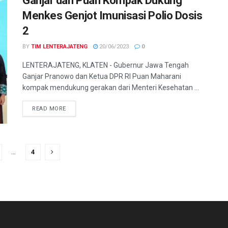
Ganjar dan Puan Kompak Dukung
Menkes Genjot Imunisasi Polio Dosis
2
BY
TIM LENTERAJATENG
20/06/2023
0
LENTERAJATENG, KLATEN - Gubernur Jawa Tengah
Ganjar Pranowo dan Ketua DPR RI Puan Maharani
kompak mendukung gerakan dari Menteri Kesehatan ...
DETAILS
READ MORE
…
4