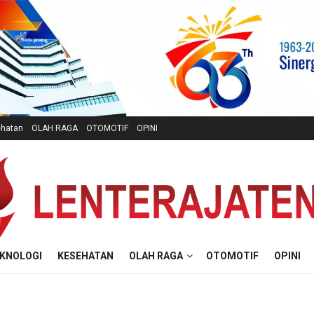
hatan
OLAH RAGA
OTOMOTIF
OPINI
KNOLOGI
KESEHATAN
OLAH RAGA
OTOMOTIF
OPINI