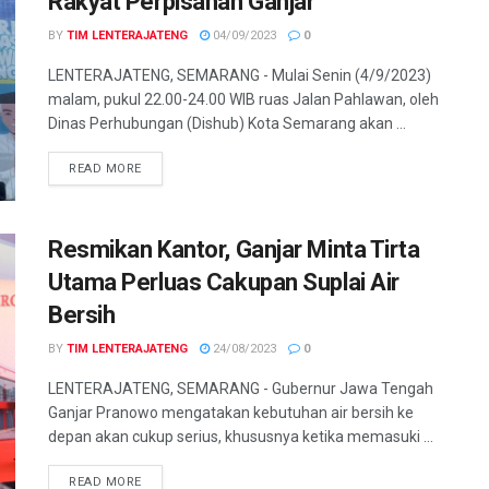
Rakyat Perpisahan Ganjar
BY
TIM LENTERAJATENG
04/09/2023
0
LENTERAJATENG, SEMARANG - Mulai Senin (4/9/2023)
malam, pukul 22.00-24.00 WIB ruas Jalan Pahlawan, oleh
Dinas Perhubungan (Dishub) Kota Semarang akan ...
DETAILS
READ MORE
Resmikan Kantor, Ganjar Minta Tirta
Utama Perluas Cakupan Suplai Air
Bersih
BY
TIM LENTERAJATENG
24/08/2023
0
LENTERAJATENG, SEMARANG - Gubernur Jawa Tengah
Ganjar Pranowo mengatakan kebutuhan air bersih ke
depan akan cukup serius, khususnya ketika memasuki ...
DETAILS
READ MORE