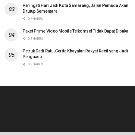
Peringati Hari Jadi Kota Semarang, Jalan Pemuda Akan
Ditutup Sementara
0 SHARES
Paket Prime Video Mobile Telkomsel Tidak Dapat Dipakai
0 SHARES
Petruk Dadi Ratu, Cerita Khayalan Rakyat Kecil yang Jadi
Penguasa
0 SHARES
Beranda
Contact
Info Iklan
Pedoman Media Siber