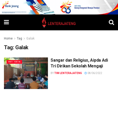
Home
Tag
Galak
Tag:
Galak
Sangar dan Religius, Aipda Adi
PATI RAYA
Tri Dirikan Sekolah Mengaji
BY
TIM LENTERAJATENG
08/06/2022