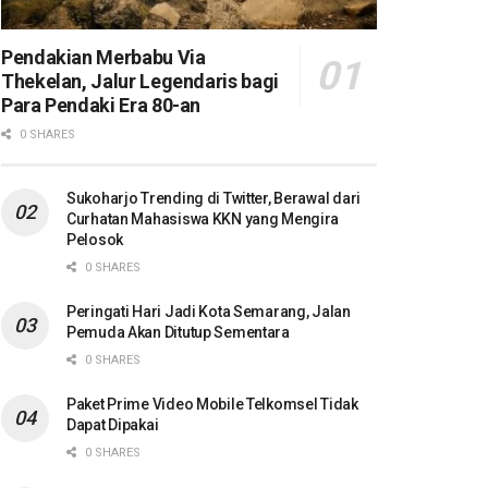
Pendakian Merbabu Via
Thekelan, Jalur Legendaris bagi
Para Pendaki Era 80-an
0 SHARES
Sukoharjo Trending di Twitter, Berawal dari
Curhatan Mahasiswa KKN yang Mengira
Pelosok
0 SHARES
Peringati Hari Jadi Kota Semarang, Jalan
Pemuda Akan Ditutup Sementara
0 SHARES
Paket Prime Video Mobile Telkomsel Tidak
Dapat Dipakai
0 SHARES