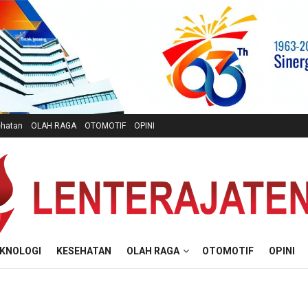
hatan
OLAH RAGA
OTOMOTIF
OPINI
KNOLOGI
KESEHATAN
OLAH RAGA
OTOMOTIF
OPINI