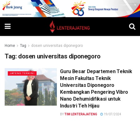
Home
Tag
dosen universitas diponegoro
Tag:
dosen universitas diponegoro
Guru Besar Departemen Teknik
JATENG TERKINI
Mesin Fakultas Teknik
Universitas Diponegoro
Kembangkan Pengering Vibro
Nano Dehumidifikasi untuk
Industri Teh Hijau
BY
TIM LENTERAJATENG
19/07/2024