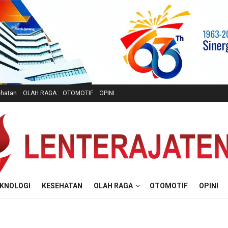
hatan
OLAH RAGA
OTOMOTIF
OPINI
KNOLOGI
KESEHATAN
OLAH RAGA
OTOMOTIF
OPINI