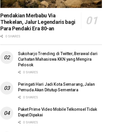
Pendakian Merbabu Via
Thekelan, Jalur Legendaris bagi
Para Pendaki Era 80-an
0 SHARES
Sukoharjo Trending di Twitter, Berawal dari
Curhatan Mahasiswa KKN yang Mengira
Pelosok
0 SHARES
Peringati Hari Jadi Kota Semarang, Jalan
Pemuda Akan Ditutup Sementara
0 SHARES
Paket Prime Video Mobile Telkomsel Tidak
Dapat Dipakai
0 SHARES