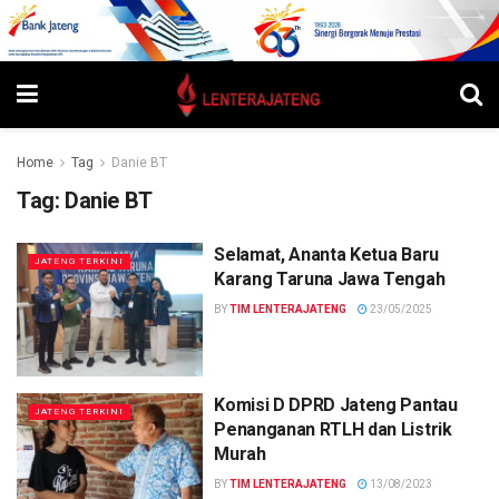
Home
Tag
Danie BT
Tag:
Danie BT
Selamat, Ananta Ketua Baru
JATENG TERKINI
Karang Taruna Jawa Tengah
BY
TIM LENTERAJATENG
23/05/2025
Komisi D DPRD Jateng Pantau
JATENG TERKINI
Penanganan RTLH dan Listrik
Murah
BY
TIM LENTERAJATENG
13/08/2023