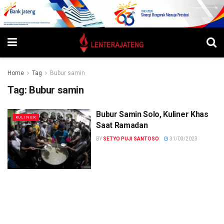
Home
Tag
Bubur samin
Tag:
Bubur samin
Bubur Samin Solo, Kuliner Khas
KULINER
Saat Ramadan
BY
SETYO PUJI SANTOSO
31/03/2023