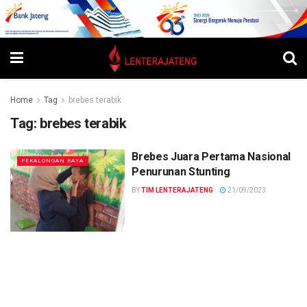
Home
Tag
brebes terabik
Tag:
brebes terabik
Brebes Juara Pertama Nasional
PEKALONGAN RAYA
Penurunan Stunting
BY
TIM LENTERAJATENG
21/09/2023