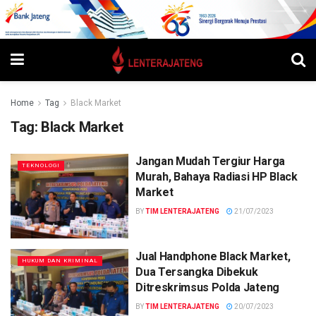
Home
Tag
Black Market
Tag:
Black Market
Jangan Mudah Tergiur Harga
TEKNOLOGI
Murah, Bahaya Radiasi HP Black
Market
BY
TIM LENTERAJATENG
21/07/2023
Jual Handphone Black Market,
HUKUM DAN KRIMINAL
Dua Tersangka Dibekuk
Ditreskrimsus Polda Jateng
BY
TIM LENTERAJATENG
20/07/2023