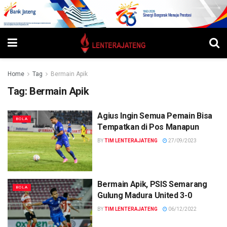
Home
Tag
Bermain Apik
Tag:
Bermain Apik
Agius Ingin Semua Pemain Bisa
BOLA
Tempatkan di Pos Manapun
BY
TIM LENTERAJATENG
27/09/2023
Bermain Apik, PSIS Semarang
BOLA
Gulung Madura United 3-0
BY
TIM LENTERAJATENG
06/12/2022