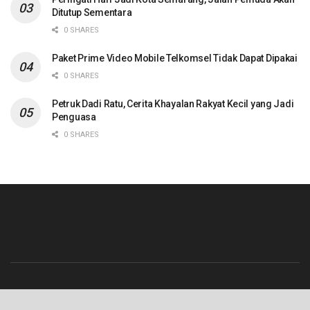
Ditutup Sementara
0 SHARES
Paket Prime Video Mobile Telkomsel Tidak Dapat Dipakai
0 SHARES
Petruk Dadi Ratu, Cerita Khayalan Rakyat Kecil yang Jadi
Penguasa
0 SHARES
Beranda
Contact
Info Iklan
Pedoman Media Siber
Redaksi
Tentang Kami