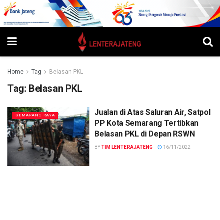
Home
Tag
Belasan PKL
Tag:
Belasan PKL
Jualan di Atas Saluran Air, Satpol
SEMARANG RAYA
PP Kota Semarang Tertibkan
Belasan PKL di Depan RSWN
BY
TIM LENTERAJATENG
16/11/2022