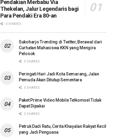
Pendakian Merbabu Via
Thekelan, Jalur Legendaris bagi
Para Pendaki Era 80-an
0 SHARES
Sukoharjo Trending di Twitter, Berawal dari
Curhatan Mahasiswa KKN yang Mengira
Pelosok
0 SHARES
Peringati Hari Jadi Kota Semarang, Jalan
Pemuda Akan Ditutup Sementara
0 SHARES
Paket Prime Video Mobile Telkomsel Tidak
Dapat Dipakai
0 SHARES
Petruk Dadi Ratu, Cerita Khayalan Rakyat Kecil
yang Jadi Penguasa