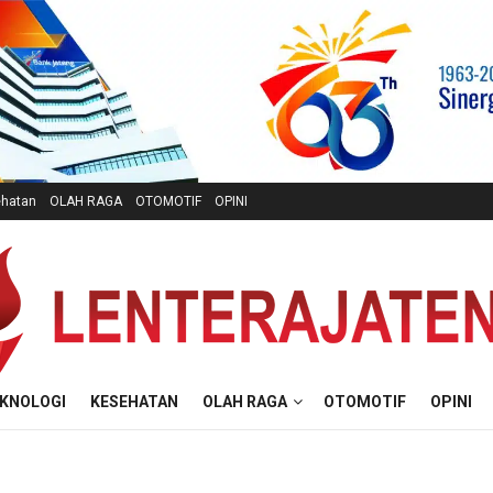
hatan
OLAH RAGA
OTOMOTIF
OPINI
KNOLOGI
KESEHATAN
OLAH RAGA
OTOMOTIF
OPINI