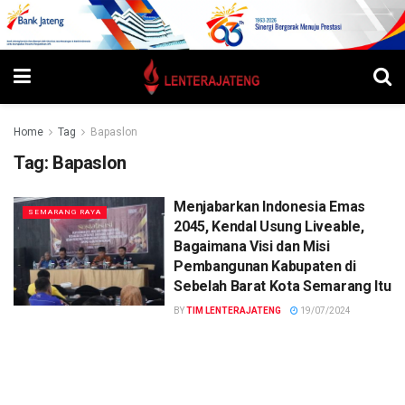
Home
Tag
Bapaslon
Tag:
Bapaslon
Menjabarkan Indonesia Emas
SEMARANG RAYA
2045, Kendal Usung Liveable,
Bagaimana Visi dan Misi
Pembangunan Kabupaten di
Sebelah Barat Kota Semarang Itu
BY
TIM LENTERAJATENG
19/07/2024