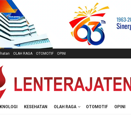
hatan
OLAH RAGA
OTOMOTIF
OPINI
KNOLOGI
KESEHATAN
OLAH RAGA
OTOMOTIF
OPINI