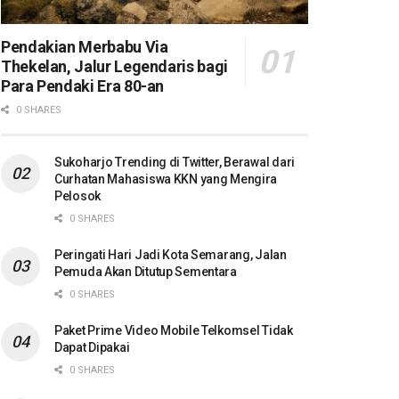
Pendakian Merbabu Via
Thekelan, Jalur Legendaris bagi
Para Pendaki Era 80-an
0 SHARES
Sukoharjo Trending di Twitter, Berawal dari
Curhatan Mahasiswa KKN yang Mengira
Pelosok
0 SHARES
Peringati Hari Jadi Kota Semarang, Jalan
Pemuda Akan Ditutup Sementara
0 SHARES
Paket Prime Video Mobile Telkomsel Tidak
Dapat Dipakai
0 SHARES