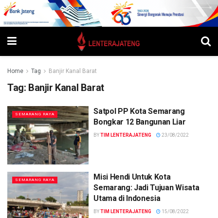
Home
Tag
Banjir Kanal Barat
Tag:
Banjir Kanal Barat
Satpol PP Kota Semarang
SEMARANG RAYA
Bongkar 12 Bangunan Liar
BY
TIM LENTERAJATENG
23/08/2022
Misi Hendi Untuk Kota
SEMARANG RAYA
Semarang: Jadi Tujuan Wisata
Utama di Indonesia
BY
TIM LENTERAJATENG
15/08/2022