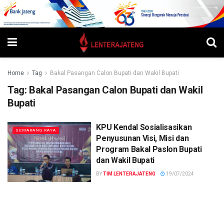
Home
Tag
Bakal Pasangan Calon Bupati dan Wakil Bupati
Tag:
Bakal Pasangan Calon Bupati dan Wakil
Bupati
KPU Kendal Sosialisasikan
SEMARANG RAYA
Penyusunan Visi, Misi dan
Program Bakal Paslon Bupati
dan Wakil Bupati
BY
TIM LENTERAJATENG
19/07/2024