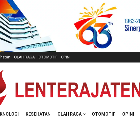
hatan
OLAH RAGA
OTOMOTIF
OPINI
KNOLOGI
KESEHATAN
OLAH RAGA
OTOMOTIF
OPINI