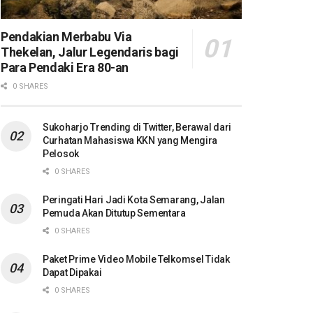
Pendakian Merbabu Via
Thekelan, Jalur Legendaris bagi
Para Pendaki Era 80-an
0 SHARES
Sukoharjo Trending di Twitter, Berawal dari
Curhatan Mahasiswa KKN yang Mengira
Pelosok
0 SHARES
Peringati Hari Jadi Kota Semarang, Jalan
Pemuda Akan Ditutup Sementara
0 SHARES
Paket Prime Video Mobile Telkomsel Tidak
Dapat Dipakai
0 SHARES