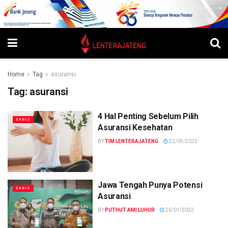
Home
Tag
asuransi
Tag:
asuransi
4 Hal Penting Sebelum Pilih
EKBIS
Asuransi Kesehatan
BY
TIM LENTERAJATENG
22/09/2023
Jawa Tengah Punya Potensi
EKBIS
Asuransi
BY
PUTHUT AMI LUHUR
26/01/2022