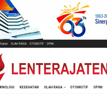
hatan
OLAH RAGA
OTOMOTIF
OPINI
KNOLOGI
KESEHATAN
OLAH RAGA
OTOMOTIF
OPINI