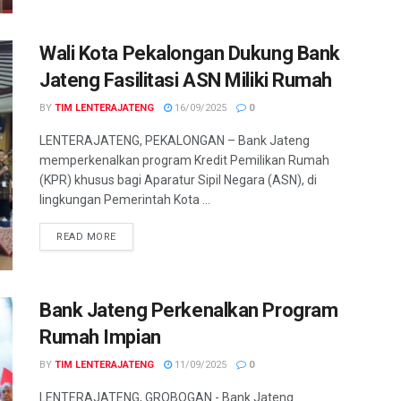
Wali Kota Pekalongan Dukung Bank
Jateng Fasilitasi ASN Miliki Rumah
BY
TIM LENTERAJATENG
16/09/2025
0
LENTERAJATENG, PEKALONGAN – Bank Jateng
memperkenalkan program Kredit Pemilikan Rumah
(KPR) khusus bagi Aparatur Sipil Negara (ASN), di
lingkungan Pemerintah Kota ...
DETAILS
READ MORE
Bank Jateng Perkenalkan Program
Rumah Impian
BY
TIM LENTERAJATENG
11/09/2025
0
LENTERAJATENG, GROBOGAN - Bank Jateng