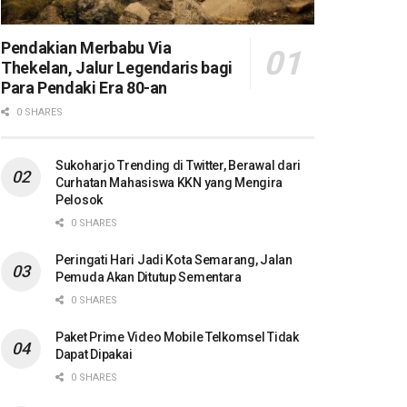
Pendakian Merbabu Via
Thekelan, Jalur Legendaris bagi
Para Pendaki Era 80-an
0 SHARES
Sukoharjo Trending di Twitter, Berawal dari
Curhatan Mahasiswa KKN yang Mengira
Pelosok
0 SHARES
Peringati Hari Jadi Kota Semarang, Jalan
Pemuda Akan Ditutup Sementara
0 SHARES
Paket Prime Video Mobile Telkomsel Tidak
Dapat Dipakai
0 SHARES