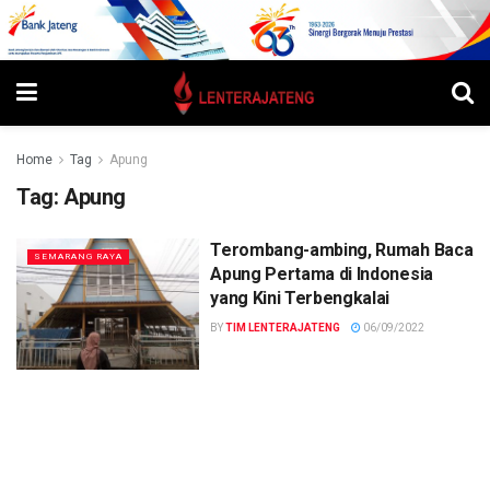
Home
Tag
Apung
Tag:
Apung
Terombang-ambing, Rumah Baca
SEMARANG RAYA
Apung Pertama di Indonesia
yang Kini Terbengkalai
BY
TIM LENTERAJATENG
06/09/2022