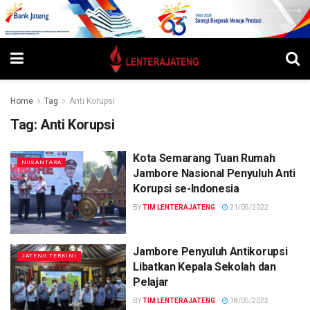
Home
Tag
Anti Korupsi
Tag:
Anti Korupsi
Kota Semarang Tuan Rumah
NUSANTARA
Jambore Nasional Penyuluh Anti
Korupsi se-Indonesia
BY
TIM LENTERAJATENG
21/05/2022
Jambore Penyuluh Antikorupsi
JATENG TERKINI
Libatkan Kepala Sekolah dan
Pelajar
BY
TIM LENTERAJATENG
18/05/2022