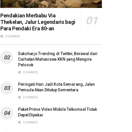
Pendakian Merbabu Via
Thekelan, Jalur Legendaris bagi
Para Pendaki Era 80-an
0 SHARES
Sukoharjo Trending di Twitter, Berawal dari
Curhatan Mahasiswa KKN yang Mengira
Pelosok
0 SHARES
Peringati Hari Jadi Kota Semarang, Jalan
Pemuda Akan Ditutup Sementara
0 SHARES
Paket Prime Video Mobile Telkomsel Tidak
Dapat Dipakai
0 SHARES