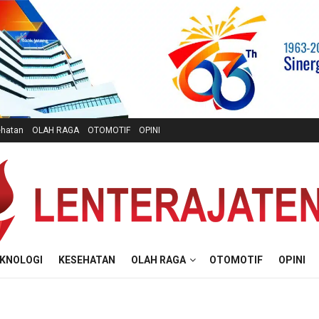
hatan
OLAH RAGA
OTOMOTIF
OPINI
KNOLOGI
KESEHATAN
OLAH RAGA
OTOMOTIF
OPINI