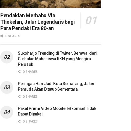
Pendakian Merbabu Via
Thekelan, Jalur Legendaris bagi
Para Pendaki Era 80-an
0 SHARES
Sukoharjo Trending di Twitter, Berawal dari
Curhatan Mahasiswa KKN yang Mengira
Pelosok
0 SHARES
Peringati Hari Jadi Kota Semarang, Jalan
Pemuda Akan Ditutup Sementara
0 SHARES
Paket Prime Video Mobile Telkomsel Tidak
Dapat Dipakai
0 SHARES