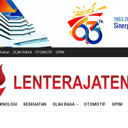
hatan
OLAH RAGA
OTOMOTIF
OPINI
KNOLOGI
KESEHATAN
OLAH RAGA
OTOMOTIF
OPINI