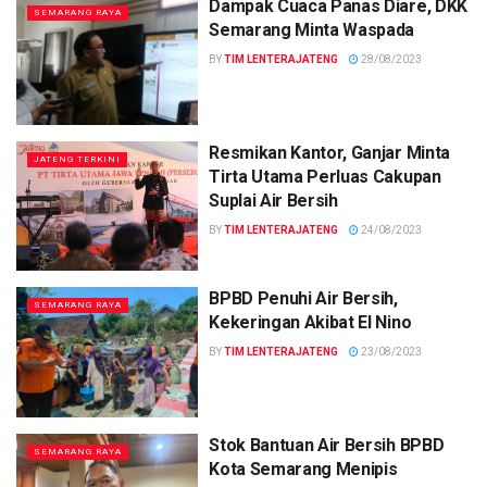
Dampak Cuaca Panas Diare, DKK
SEMARANG RAYA
Semarang Minta Waspada
BY
TIM LENTERAJATENG
28/08/2023
Resmikan Kantor, Ganjar Minta
JATENG TERKINI
Tirta Utama Perluas Cakupan
Suplai Air Bersih
BY
TIM LENTERAJATENG
24/08/2023
BPBD Penuhi Air Bersih,
SEMARANG RAYA
Kekeringan Akibat El Nino
BY
TIM LENTERAJATENG
23/08/2023
Stok Bantuan Air Bersih BPBD
SEMARANG RAYA
Kota Semarang Menipis