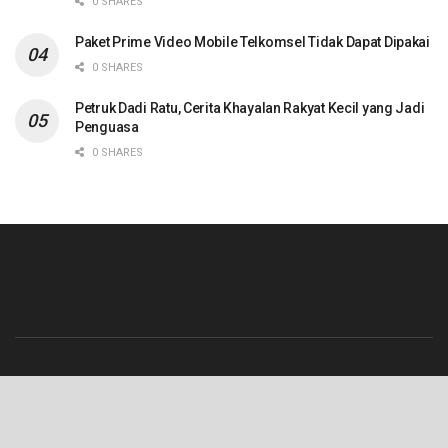
0 SHARES
Paket Prime Video Mobile Telkomsel Tidak Dapat Dipakai
0 SHARES
Petruk Dadi Ratu, Cerita Khayalan Rakyat Kecil yang Jadi
Penguasa
0 SHARES
Beranda
Contact
Info Iklan
Pedoman Media Siber
Redaksi
Tentang Kami
© 2023 Lenterajateng.com