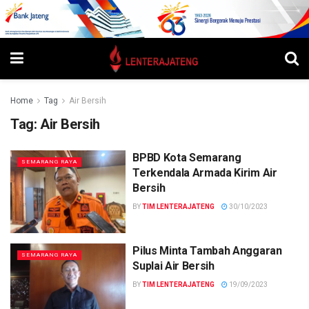
Home
Tag
Air Bersih
Tag:
Air Bersih
BPBD Kota Semarang
SEMARANG RAYA
Terkendala Armada Kirim Air
Bersih
BY
TIM LENTERAJATENG
30/10/2023
Pilus Minta Tambah Anggaran
SEMARANG RAYA
Suplai Air Bersih
BY
TIM LENTERAJATENG
19/09/2023