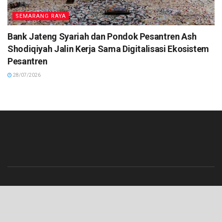
SEMARANG RAYA
Bank Jateng Syariah dan Pondok Pesantren Ash
Shodiqiyah Jalin Kerja Sama Digitalisasi Ekosistem
Pesantren
28/07/2026
Beranda
Contact
Info Iklan
Pedoman Media Siber
Redaksi
Tentang Kami
© 2023 Lenterajateng.com