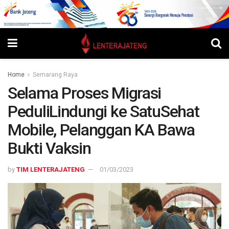
Home
Semarang Raya
Selama Proses Migrasi
PeduliLindungi ke SatuSehat
Mobile, Pelanggan KA Bawa
Bukti Vaksin
by
TIM LENTERAJATENG
01/03/2023