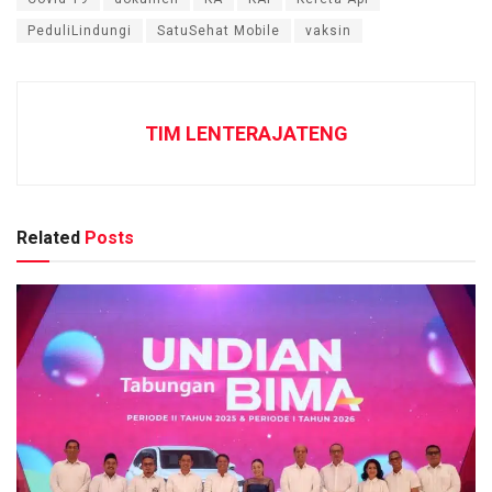
PeduliLindungi
SatuSehat Mobile
vaksin
TIM LENTERAJATENG
Related
Posts