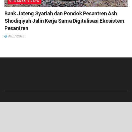
SEMARANG RAYA
Bank Jateng Syariah dan Pondok Pesantren Ash
Shodiqiyah Jalin Kerja Sama Digitalisasi Ekosistem
Pesantren
28/07/2026
Beranda
Contact
Info Iklan
Pedoman Media Siber
Redaksi
Tentang Kami
© 2023 Lenterajateng.com