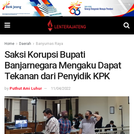
Home
Daerah
Banyumas Raya
Saksi Korupsi Bupati
Banjarnegara Mengaku Dapat
Tekanan dari Penyidik KPK
by
Puthut Ami Luhur
11/04/2022