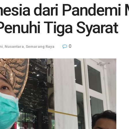
nesia dari Pandemi
Penuhi Tiga Syarat
0
ni
,
Nusantara
,
Semarang Raya