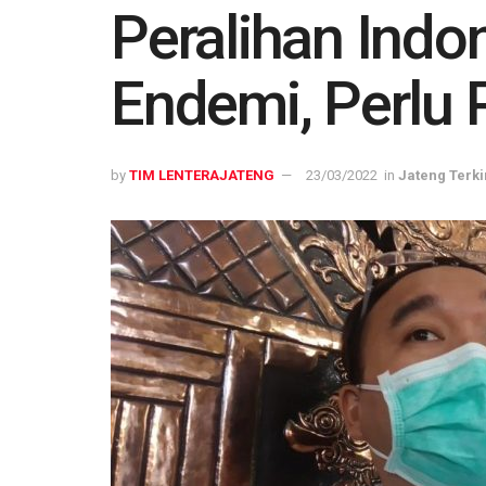
Peralihan Indo
Endemi, Perlu 
by
TIM LENTERAJATENG
23/03/2022
in
Jateng Terki