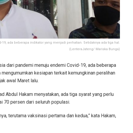
9, ada beberapa indikator yang menjadi perhatian. Setidaknya ada tiga hal.
(LenteraJateng/ Mariska Bunga)
sia dari pandemi menuju endemi Covid-19, ada beberapa
lah mengumumkan kesiapan terkait kemungkinan peralihan
ak awal Maret lalu.
 Abdul Hakam menyatakan, ada tiga syarat yang perlu
i 70 persen dari seluruh populasi.
ya, terutama vaksinasi pertama dan kedua,” kata Hakam,