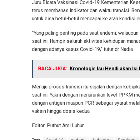
Juru Bicara Vaksinasi Covid-19 Kementerian Kese
terus membahas indikator dan waktu transisi. Ber
untuk bisa betul-betul mencapai ke arah kondisi 
”Yang paling penting pada saat endemi, walaupun
saat ini. Hampir seluruh aktivitas kehidupan manus
dengan adanya kasus Covid-19,” tutur dr Nadia.
BACA JUGA:
Kronologis Isu Hendi akan Isi
Menuju proses transisi itu sejalan dengan kebij
saat ini. Yakni dengan menurunkan level PPKM m
dengan antigen maupun PCR sebagai syarat melak
vaksin hingga dosis kedua.
Editor: Puthut Ami Luhur
Tags:
Covid-19
endemi
indikator
Pandemi