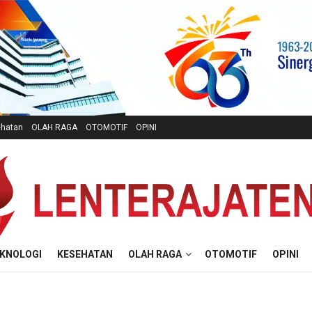
hatan
OLAH RAGA
OTOMOTIF
OPINI
KNOLOGI
KESEHATAN
OLAH RAGA
OTOMOTIF
OPINI