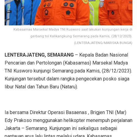
Kabasarnas Marsekal Madya TNI Kusworo saat lakukan kunjungan kerja di
gerbang tol Kalikangkung Semarang pada Kamis, (28/12/2023).
(LENTERAJATENG/MARISKA BUNGA)
LENTERAJATENG, SEMARANG
– Kepala Badan Nasional
Pencarian dan Pertolongan (Kabasarnas) Marsekal Madya
TNI Kusworo kunjungi Semarang pada Kamis, (28/12/2023).
Kunjungan tersebut dalam rangka pengecekan posko siaga
libur Natal dan Tahun Baru (Nataru).
Ia bersama Direktur Operasi Basaenas , Brigjen TNI (Mar)
Edy Prakoso menggunakan helikopter menempuh perjalanan
Jakarta – Semarang. Kunjungan ini sekaligus sebagai
pantauan arus lalu lintas melalui udara. Kabasarnas