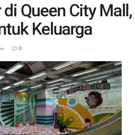
 di Queen City Mall
ntuk Keluarga
0
an