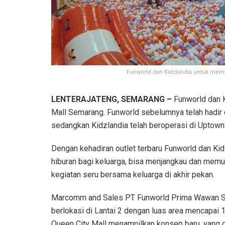
Funworld dan Kidzlandia untuk mem
LENTERAJATENG, SEMARANG –
Funworld dan K
Mall Semarang. Funworld sebelumnya telah hadir 
sedangkan Kidzlandia telah beroperasi di Uptown 
Dengan kehadiran outlet terbaru Funworld dan Kid
hiburan bagi keluarga, bisa menjangkau dan m
kegiatan seru bersama keluarga di akhir pekan.
Marcomm and Sales PT Funworld Prima Wawan S
berlokasi di Lantai 2 dengan luas area mencapai 
Queen City Mall menampilkan konsep baru, yang 