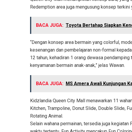
Redemption area juga mengusung konsep terkini ya
BACA JUGA:
Toyota Bertahap Siapkan Kend
“Dengan konsep area bermain yang colorful, moder
kesenangan dan pembelajaran non-formal kepada 
12 tahun, kehadiran 1 orang dewasa pendamping 
kenyamanan bermain anak-anak,” jelas Wawan.
BACA JUGA:
MS Amera Awali Kunjungan Ka
Kidzlandia Queen City Mall menawarkan 11 wahana 
Kitchen, Trampoline, Donut Slide, Double Slide, Fu
Rotating Animal.
Selain wahana permainan, tersedia juga kegiatan F
waktu tertentu. Fun Activity mencakup Fun Coloring