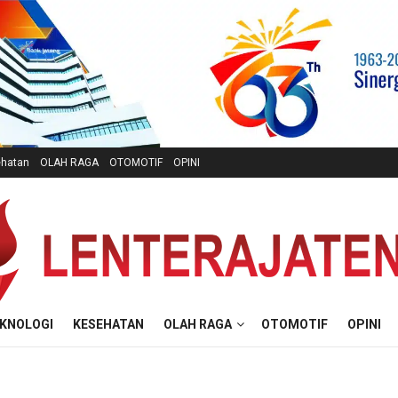
hatan
OLAH RAGA
OTOMOTIF
OPINI
KNOLOGI
KESEHATAN
OLAH RAGA
OTOMOTIF
OPINI