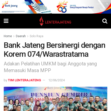
Home
Daerah
Solo Raya
Bank Jateng Bersinergi dengan
Korem 074/Warastratama
Adakan Pelatihan UMKM bagi Anggota yang
Memasuki Masa MPP
by
TIM LENTERAJATENG
12/06/2024